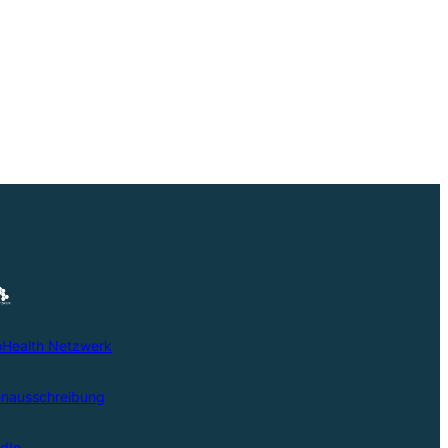
oHealth Netzwerk
lenausschreibung
edIn